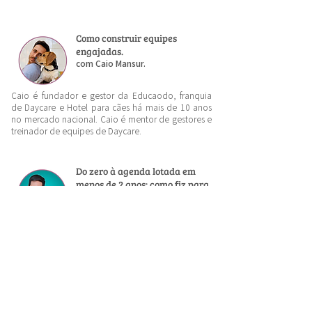
Como construir equipes
engajadas.
com Caio Mansur.
Caio é fundador e gestor da Educaodo, franquia
de Daycare e Hotel para cães há mais de 10 anos
no mercado nacional. Caio é mentor de gestores e
treinador de equipes de Daycare.
Do zero à agenda lotada em
menos de 2 anos: como fiz para
conseguir meus primeiros
clientes e crescer na internet,
mesmo morando numa cidade
totalmente nova.
com Rafael Velozo.
Rafael é adestrador positivo desde 2017 e
fundador da Cão + Saudável, empresa que oferece
cursos para tutores se relacionarem melhor com
seus cães. Rafael tem uma história interessante e já